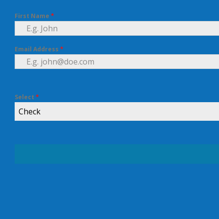
First Name
*
Email Address
*
Select
*
Check